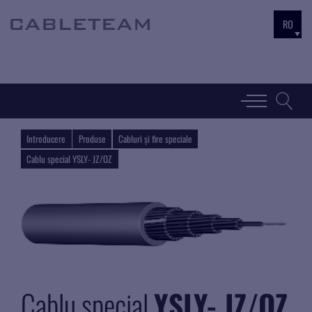
RO
Introducere
Produse
Cabluri și fire speciale
Cablu special YSLY- JZ/OZ
Cablu special
YSLY- JZ/OZ