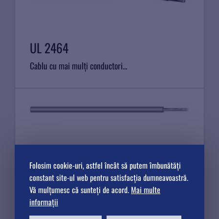
UL 2464
Cablu cu mai mulți conductori...
Folosim cookie-uri, astfel încât să putem îmbunătăți
UL 1007
constant site-ul web pentru satisfacția dumneavoastră.
Conductor unic cu izolație...
Vă mulțumesc că sunteți de acord.
Mai multe
informații