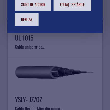
SUNT DE ACORD
EDITAȚI SETĂRILE
REFUZA
UL 1015
Cablu unipolar de...
YSLY- JZ/OZ
Cablu flexibil. Miez din cupru...